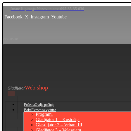
Imate li pitanja Nazovite nas:
095 35 35 030
Facebook
X
Instagram
Youtube
Pratite nas
Web shop
Gladijator
Početna
Ovdje počinje
Boks
Plemenita vještina
Programi
Gladijator 1 – Kustošija
Glasdijator 2 – Vrbani III
Gladijator 3 – Velesajam