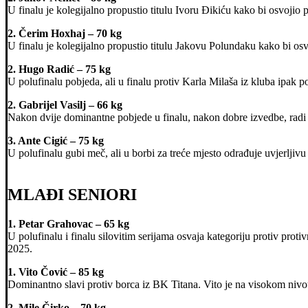
U finalu je kolegijalno propustio titulu Ivoru Đikiću kako bi osvojio p
2. Čerim Hoxhaj – 70 kg
U finalu je kolegijalno propustio titulu Jakovu Polundaku kako bi osv
2. Hugo Radić – 75 kg
U polufinalu pobjeda, ali u finalu protiv Karla Milaša iz kluba ipak p
2. Gabrijel Vasilj – 66 kg
Nakon dvije dominantne pobjede u finalu, nakon dobre izvedbe, radi
3. Ante Cigić – 75 kg
U polufinalu gubi meč, ali u borbi za treće mjesto odrađuje uvjerlji
MLAĐI SENIORI
1. Petar Grahovac – 65 kg
U polufinalu i finalu silovitim serijama osvaja kategoriju protiv pro
2025.
1. Vito Čović – 85 kg
Dominantno slavi protiv borca iz BK Titana. Vito je na visokom nivou
2. Mile Čirko – 70 kg