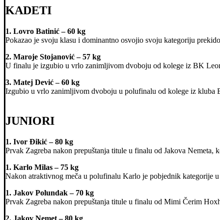
KADETI
1. Lovro Batinić – 60 kg
Pokazao je svoju klasu i dominantno osvojio svoju kategoriju prekid
2. Maroje Stojanović – 57 kg
U finalu je izgubio u vrlo zanimljivom dvoboju od kolege iz BK Leo
3. Matej Dević – 60 kg
Izgubio u vrlo zanimljivom dvoboju u polufinalu od kolege iz kluba B
JUNIORI
1. Ivor Đikić – 80 kg
Prvak Zagreba nakon prepuštanja titule u finalu od Jakova Nemeta, k
1. Karlo Milas – 75 kg
Nakon atraktivnog meča u polufinalu Karlo je pobjednik kategorije u
1. Jakov Polundak – 70 kg
Prvak Zagreba nakon prepuštanja titule u finalu od Mimi Čerim Hoxh
2. Jakov Nemet – 80 kg