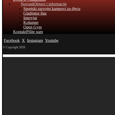
Novosti
Objave i informacije
Sportski razvojni kampovi za djecu
Gladijator liga
Intervjui
Kolumne
Open Gym
Kontakt
Pišite nam
Facebook
X
Instagram
Youtube
© Copyright 2026