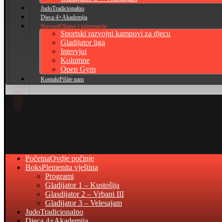
Judo
Tradicionalno
Djeca 4+
Akademija
Novosti
Objave i informacije
Sportski razvojni kampovi za djecu
Gladijator liga
Intervjui
Kolumne
Open Gym
Kontakt
Pišite nam
Početna
Ovdje počinje
Boks
Plemenita vještina
Programi
Gladijator 1 – Kustošija
Glasdijator 2 – Vrbani III
Gladijator 3 – Velesajam
Judo
Tradicionalno
Djeca 4+
Akademija