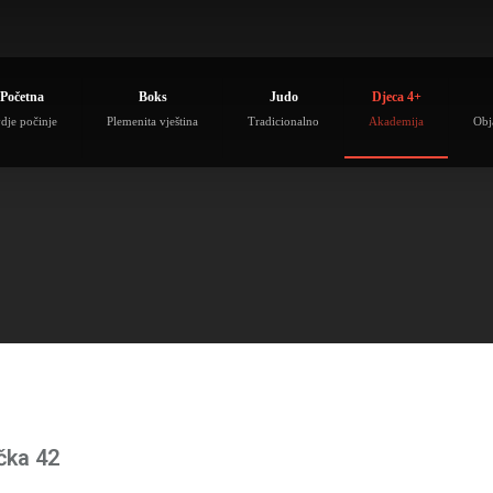
Početna
Boks
Judo
Djeca 4+
dje počinje
Plemenita vještina
Tradicionalno
Akademija
Obj
čka 42