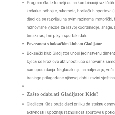
Program škole temelji se na kombinaciji različitih
košarke, odbojke, rukometa, borilačkih sportova (u
djeci da se razvijaju na svim razinama: motorički, 
raznovrsne vježbe za razvoj koordinacije, snage, b
timski rad, fair play i sportski duh.
Povezanost s boksačkim klubom Gladijator
Boksački klub Gladijator unosi jedinstvenu dimenz
Djeca se kroz ove aktivnosti uče osnovama samoob
samopouzdanja. Naglasak nije na natjecanju, već n
treninge prilagođene njihovoj dobi i razini vještina
Zašto odabrati Gladijator Kids?
Gladijator Kids pruža djeci priliku da steknu osno
aktivnosti i upoznaju raznolikost sportova u potic