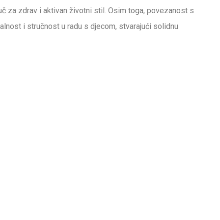
juč za zdrav i aktivan životni stil. Osim toga, povezanost s
nost i stručnost u radu s djecom, stvarajući solidnu
Novosti
SENIORSKO PRVENSTVO
HRVATSKE- 3
11. svibnja 2026.
NATJECATELJA 3 MEDALJE
Od Sljemena do ringa:
Gladijatori odradili savršenu
30. travnja 2026.
subotu