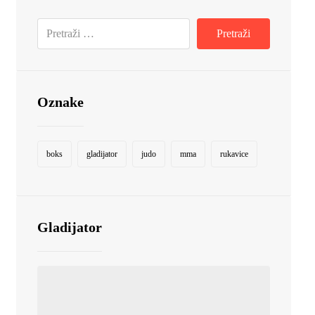
Oznake
boks
gladijator
judo
mma
rukavice
Gladijator