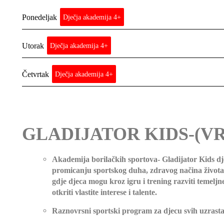
Dječja akademija 4+
Ponedeljak
Dječja akademija 4+
Utorak
Dječja akademija 4+
Četvrtak
GLADIJATOR KIDS-(VRB
Akademija borilačkih sportova- Gladijator Kids dj
promicanju sportskog duha, zdravog načina života 
gdje djeca mogu kroz igru i trening razviti temeljne 
otkriti vlastite interese i talente.
Raznovrsni sportski program za djecu svih uzrast