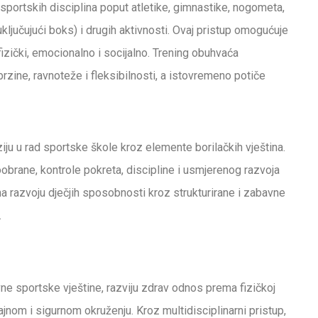
 sportskih disciplina poput atletike, gimnastike, nogometa,
ključujući boks) i drugih aktivnosti. Ovaj pristup omogućuje
fizički, emocionalno i socijalno. Trening obuhvaća
rzine, ravnoteže i fleksibilnosti, a istovremeno potiče
iju u rad sportske škole kroz elemente borilačkih vještina.
rane, kontrole pokreta, discipline i usmjerenog razvoja
a razvoju dječjih sposobnosti kroz strukturirane i zabavne
.
vne sportske vještine, razviju zdrav odnos prema fizičkoj
ajnom i sigurnom okruženju. Kroz multidisciplinarni pristup,