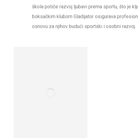
škola potiče razvoj ljubavi prema sportu, što je kl
boksačkim klubom Gladijator osigurava profesional
osnovu za njihov budući sportski i osobni razvoj.
Kontakt informacije
Ilica 298a, 10 000 Zagreb
Palinovečka 42, 10 000 Zagreb
Zagrebački Velesajam / Paviljon 18
Tajništvo - 095 35 35 030
info.gladijator@gmail.com