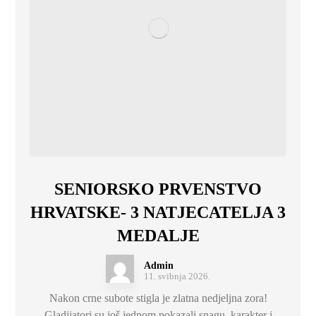
SENIORSKO PRVENSTVO
HRVATSKE- 3 NATJECATELJA 3
MEDALJE
Admin
11. svibnja 2026.
Nakon crne subote stigla je zlatna nedjeljna zora!
Gladijatori su još jednom pokazali snagu, karakter i