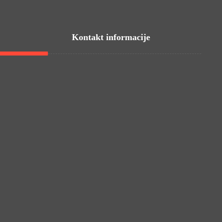
Kontakt informacije
Ilica 298a, 10 000 Zagreb
Palinovečka 42, 10 000 Zagreb
Zagrebački Velesajam / Paviljon 18
Tajništvo - 095 35 35 030