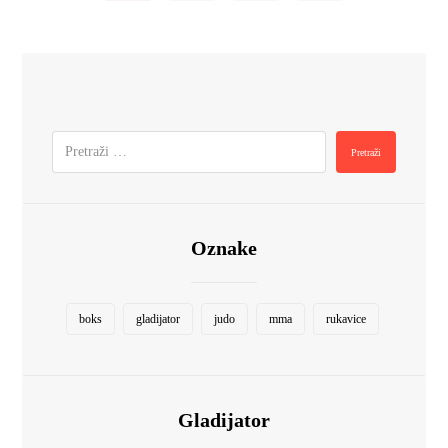
Oznake
boks
gladijator
judo
mma
rukavice
Gladijator