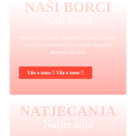
NAŠI BORCI
Naši borci
Najuspješniji boksači Boksačkog Kluba Gladijator
koji su svojim trudom i predanošću obogatili i
proslavili naš klub.
Više o tome
Više o tome
NATJECANJA
Natjecanja