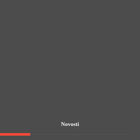
Ilica 298a, 10 000 Zagreb
Palinovečka 42, 10 000 Zagreb
Zagrebački Velesajam / Paviljon 18
Tajništvo - 095 35 35 030
info.gladijator@gmail.com
Novosti