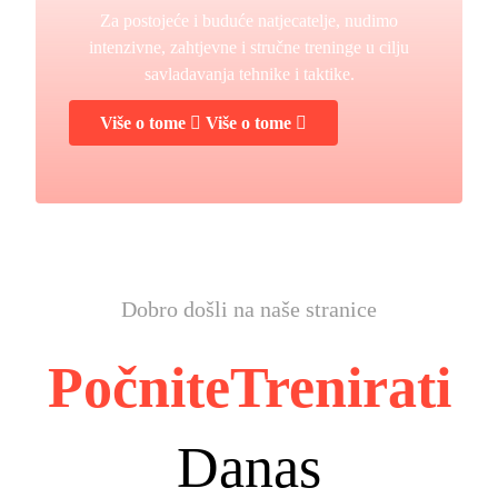
Za postojeće i buduće natjecatelje, nudimo
intenzivne, zahtjevne i stručne treninge u cilju
savladavanja tehnike i taktike.
Više o tome
Više o tome
Dobro došli na naše stranice
Počnite
Trenirati
Danas