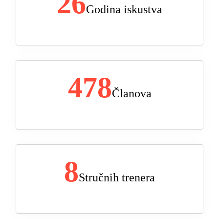
26
Godina iskustva
478
Članova
8
Stručnih trenera