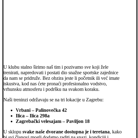
U klubu stalno širimo naš tim i pozivamo sve koji žele
trenirati, napredovati i postati dio snažne sportske zajednice
da nam se pridruže. Bez obzira jeste li početnik ili već imate
iskustva, kod nas ćete pronaći profesionalno vodstvo,
vrhunsku atmosferu i podršku na svakom koraku.
Naši treninzi održavaju se na tri lokacije u Zagrebu:
Vrbani – Palinovečka 42
Ilica – Ilica 298a
Zagrebački velesajam – Paviljon 18
U sklopu
svake naše dvorane dostupna je i teretana
, kako
bi svi članovi mogli dodatno raditi na snazi, kondiciji i