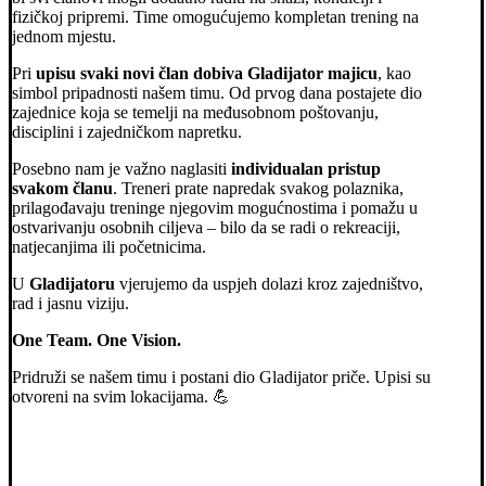
fizičkoj pripremi. Time omogućujemo kompletan trening na
jednom mjestu.
Pri
upisu svaki novi član dobiva Gladijator majicu
, kao
simbol pripadnosti našem timu. Od prvog dana postajete dio
zajednice koja se temelji na međusobnom poštovanju,
disciplini i zajedničkom napretku.
Posebno nam je važno naglasiti
individualan pristup
svakom članu
. Treneri prate napredak svakog polaznika,
prilagođavaju treninge njegovim mogućnostima i pomažu u
ostvarivanju osobnih ciljeva – bilo da se radi o rekreaciji,
natjecanjima ili početnicima.
U
Gladijatoru
vjerujemo da uspjeh dolazi kroz zajedništvo,
rad i jasnu viziju.
One Team. One Vision.
Pridruži se našem timu i postani dio Gladijator priče. Upisi su
otvoreni na svim lokacijama. 💪