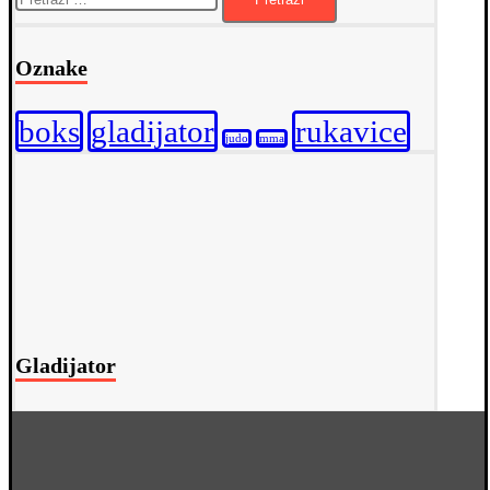
Oznake
boks
gladijator
rukavice
judo
mma
Gladijator