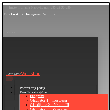
Imate li pitanja Nazovite nas:
095 35 35 030
Facebook
X
Instagram
Youtube
Pratite nas
Web shop
Gladijator
Početna
Ovdje počinje
Boks
Plemenita vještina
Programi
Gladijator 1 – Kustošija
Glasdijator 2 – Vrbani III
Gladijator 3 – Velesajam