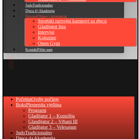
Judo
Tradicionalno
Djeca 4+
Akademija
Novosti
Objave i informacije
Sportski razvojni kampovi za djecu
Gladijator liga
Intervjui
Kolumne
Open Gym
Kontakt
Pišite nam
Početna
Ovdje počinje
Boks
Plemenita vještina
Programi
Gladijator 1 – Kustošija
Glasdijator 2 – Vrbani III
Gladijator 3 – Velesajam
Judo
Tradicionalno
Djeca 4+
Akademija