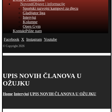
Novosti
Objave i informacije
Sportski razvojni kampovi za djecu
Gladijator liga
Intervjui
Kolumne
Open Gym
Kontakt
Pišite nam
Facebook
X
Instagram
Youtube
© Copyright 2026
UPIS NOVIH ČLANOVA U
OŽUJKU
Home
Intervjui
UPIS NOVIH ČLANOVA U OŽUJKU