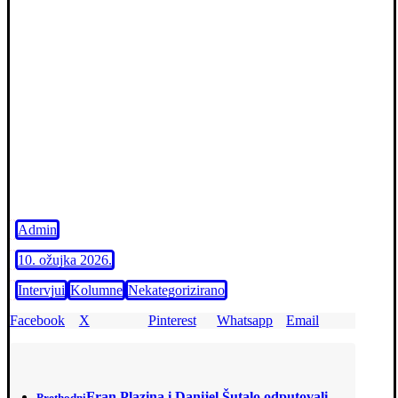
Admin
10. ožujka 2026.
Intervjui
Kolumne
Nekategorizirano
Facebook
X
Pinterest
Whatsapp
Email
Fran Plazina i Danijel Šutalo odputovali
Prethodni