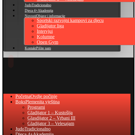
Judo
Tradicionalno
Djeca 4+
Akademija
Novosti
Objave i informacije
Sportski razvojni kampovi za djecu
Gladijator liga
Intervjui
Kolumne
Open Gym
Kontakt
Pišite nam
Početna
Ovdje počinje
Boks
Plemenita vještina
Programi
Gladijator 1 – Kustošija
Glasdijator 2 – Vrbani III
Gladijator 3 – Velesajam
Judo
Tradicionalno
Djeca 4+
Akademija