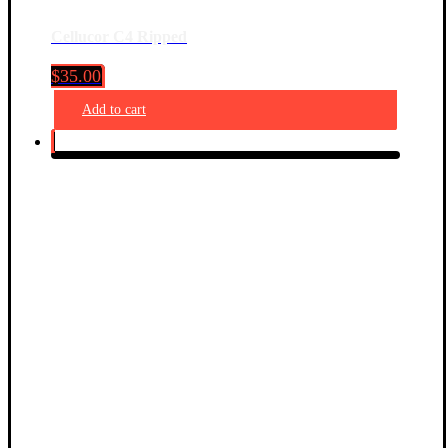
Cellucor C4 Ripped
$
35.00
Add to cart