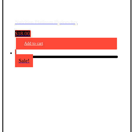
Nutrition Platinum Hydrowhey
$
18.00
Add to cart
Sale!