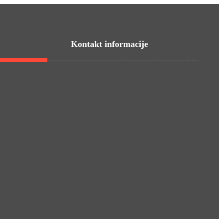
Kontakt informacije
Ilica 298a, 10 000 Zagreb
Palinovečka 42, 10 000 Zagreb
Zagrebački Velesajam / Paviljon 18
Tajništvo - 095 35 35 030
info.gladijator@gmail.com