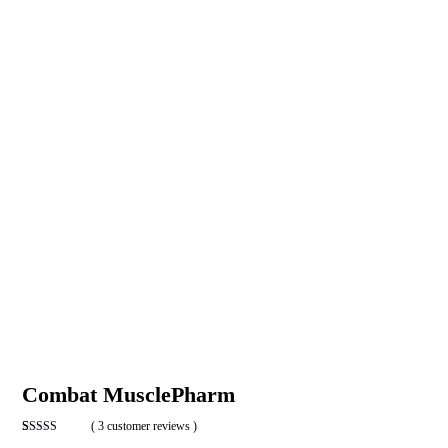
Combat MusclePharm
( 3 customer reviews )
Rated
3
4.33