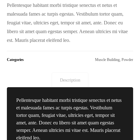
out of 5
Pellentesque habitant morbi tristique senectus et netus et
based on
customer
malesuada fames ac turpis egestas. Vestibulum tortor quam,
ratings
feugiat vitae, ultricies eget, tempor sit amet, ante. Donec eu
libero sit amet quam egestas semper. Aenean ultricies mi vitae
est. Mauris placerat eleifend leo.
Categories
Muscle Building
,
Powder
Description
Pellentesque habitant morbi tristique senectus et netus
et malesuada fames ac turpis egestas. Vestibulum
tortor quam, feugiat vitae, ultricies eget, tempor sit
amet, ante. Donec eu libero sit amet quam egestas
semper. Aenean ultricies mi vitae est. Mauris placerat
eleifend leo.