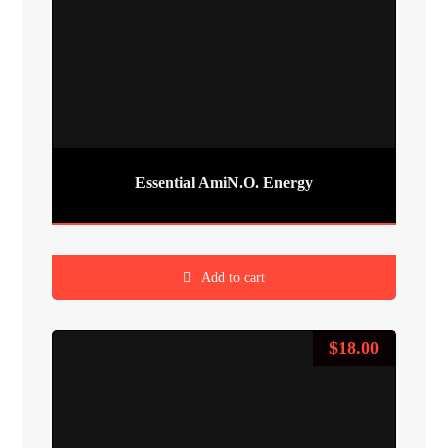
Essential AmiN.O. Energy
Add to cart
$
18.00