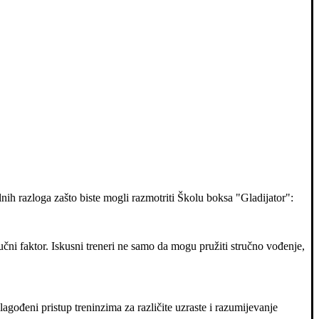
ih razloga zašto biste mogli razmotriti Školu boksa "Gladijator":
učni faktor. Iskusni treneri ne samo da mogu pružiti stručno vođenje,
agođeni pristup treninzima za različite uzraste i razumijevanje