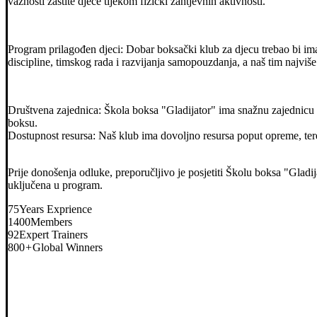
važnosti zaštite djece tijekom fizički zahtjevnih aktivnosti.
Program prilagođen djeci: Dobar boksački klub za djecu trebao bi ima
discipline, timskog rada i razvijanja samopouzdanja, a naš tim najviše
Društvena zajednica: Škola boksa "Gladijator" ima snažnu zajednicu 
boksu.
Dostupnost resursa: Naš klub ima dovoljno resursa poput opreme, teret
Prije donošenja odluke, preporučljivo je posjetiti Školu boksa "Gladija
uključena u program.
75
Years Exprience
1400
Members
92
Expert Trainers
800
+
Global Winners