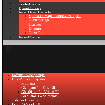
Judo
Tradicionalno
Djeca 4+
Akademija
Novosti
Objave i informacije
Sportski razvojni kampovi za djecu
Gladijator liga
Intervjui
Kolumne
Open Gym
Kontakt
Pišite nam
Početna
Ovdje počinje
Boks
Plemenita vještina
Programi
Gladijator 1 – Kustošija
Glasdijator 2 – Vrbani III
Gladijator 3 – Velesajam
Judo
Tradicionalno
Djeca 4+
Akademija