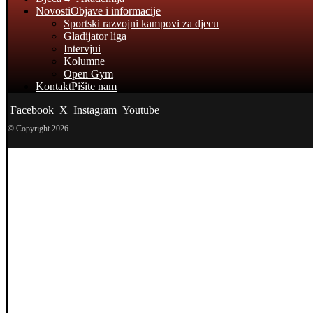
Novosti
Objave i informacije
Sportski razvojni kampovi za djecu
Gladijator liga
Intervjui
Kolumne
Open Gym
Kontakt
Pišite nam
Facebook
X
Instagram
Youtube
© Copyright 2026