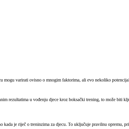
u mogu varirati ovisno o mnogim faktorima, ali evo nekoliko potencijaln
anim rezultatima u vođenju djece kroz boksački trening, to može biti klj
 kada je riječ o treninzima za djecu. To uključuje pravilnu opremu, pril