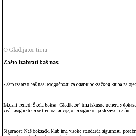
About
Home
About
O Gladijator timu
Zašto izabrati baš nas:
_
Zašto izabrati baš nas: Mogućnosti za odabir boksačkog kluba za djec
Iskusni treneri: Škola boksa "Gladijator" ima iskusne trenera s dokaz
već i osigurati da se treninzi odvijaju na siguran i podržavan način.
Sigurnost: Naš boksački klub ima visoke standarde sigurnosti, posebno