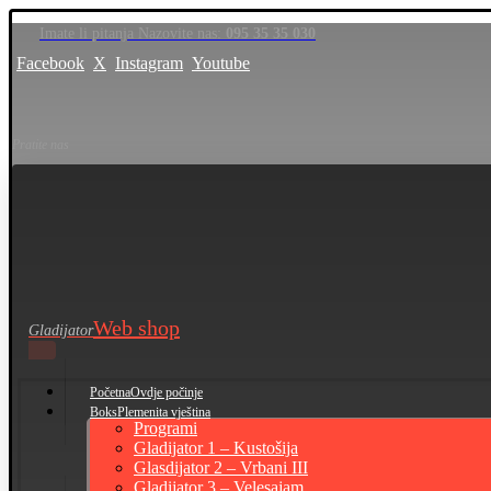
Imate li pitanja Nazovite nas:
095 35 35 030
Facebook
X
Instagram
Youtube
Pratite nas
Web shop
Gladijator
Početna
Ovdje počinje
Boks
Plemenita vještina
Programi
Gladijator 1 – Kustošija
Glasdijator 2 – Vrbani III
Gladijator 3 – Velesajam